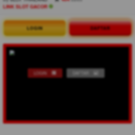
LINK SLOT GACOR
LOGIN
DAFTAR
LOGIN
DAFTAR
Show More