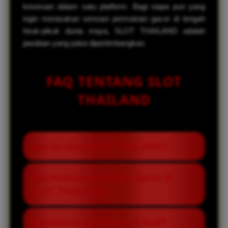
keseruan dalam satu platform. Bagi siapa pun yang
ingin merasakan sensasi permainan gacor di tengah
hiruk-pikuk dunia maya, SLOT THAILAND adalah
jawaban yang patut dipertimbangkan.
FAQ TENTANG SLOT
THAILAND
Apa itu situs SLOT THAILAND?
SLOT THAILAND
adalah situs slot
Apa maksud permainan gacor di
terpercaya
yang saat ini dinobatkan
SLOT THAILAND?
sebagai
situs No1 di Indonesia
berkat
pelayanan cepat, transaksi mudah, dan
Permainan gacor berarti
slot yang sedang
Bagaimana cara daftar di SLOT
koleksi permainan lengkap.