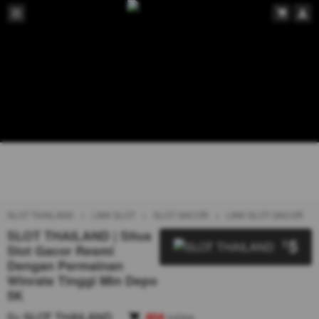
SLOT THAILAND
LINK SLOT
SLOT GACOR
LINK SLOT GACOR
SLOT THAILAND | Situs
5
$
Slot Gacor Resmi
Dengan Permainan
Winrate Tinggi Min Depo
5K
By
SLOT THAILAND
404
sales