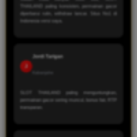
THAILAND paling konsisten, permainan gacor
diperbarui rutin, withdraw lancar. Situs No1 di
Indonesia versi saya.
Jordi Tarigan
J
Kabanjahe
SLOT THAILAND paling menguntungkan,
permainan gacor sering muncul, bonus fair, RTP
transparan.