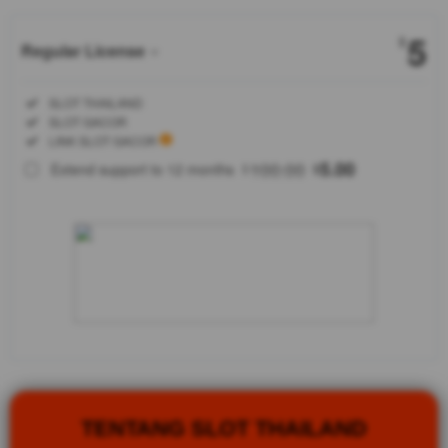
5
$
Regular License
Regular
Included:
SLOT THAILAND
License
Included:
SLOT GACOR
SELECTED
Included:
LINK SLOT GACOR
88
$
100.00
5.00
Extend support to 12 months
$
$
Slot
Thailand
adalah
situs resmi
dengan
permainan
paling
gacor di
indonesia,
metode
deposit
tercepat
TENTANG SLOT THAILAND
dengan