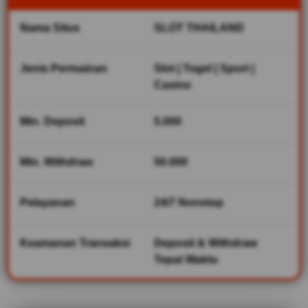
modal
5000
Nama Situs
SLOT THAILAND
rupiah,
situs
terbaik
Jenis Permainan
Slot | Togel | Sport |
buat main
Casino
slot gacor
di tahun
Min. Deposit
2026
5.000
V
Min. Withdraw
50.000
i
e
w
Pelayanan
24/7 Nonstop
l
i
c
Keamanan Transaksi
Deposit & Withdraw
e
Tepat Waktu
n
s
e