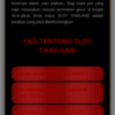
keseruan dalam satu platform. Bagi siapa pun yang
ingin merasakan sensasi permainan gacor di tengah
hiruk-pikuk dunia maya, SLOT THAILAND adalah
jawaban yang patut dipertimbangkan.
FAQ TENTANG SLOT
THAILAND
Apa itu situs SLOT THAILAND?
SLOT THAILAND
adalah situs slot
Apa maksud permainan gacor di
terpercaya
yang saat ini dinobatkan
SLOT THAILAND?
sebagai
situs No1 di Indonesia
berkat
pelayanan cepat, transaksi mudah, dan
Permainan gacor berarti
slot yang sedang
Bagaimana cara daftar di SLOT
koleksi permainan lengkap.