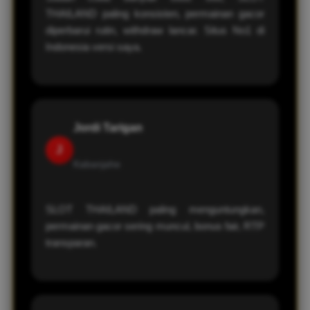
THAILAND paling konsisten, permainan gacor
diperbarui rutin, withdraw lancar. Situs No1 di
Indonesia versi saya.
Jordi Tarigan
J
Kabanjahe
SLOT THAILAND paling menguntungkan,
permainan gacor sering muncul, bonus fair, RTP
transparan.