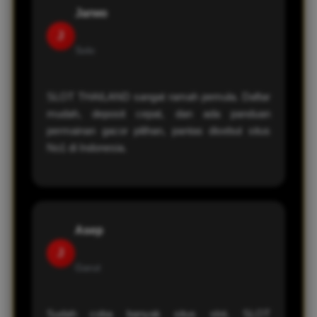
Jarwo
J
Solo
SLOT THAILAND sangat ramah pemula. Daftar
mudah, deposit cepat, dan ada panduan
permainan gacor pilihan, pantas disebut situs
No1 di Indonesia.
Asep
J
Garut
Sudah coba banyak situs slot, SLOT