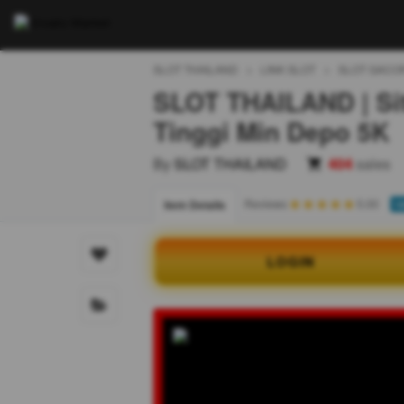
SLOT THAILAND
LINK SLOT
SLOT GACO
SLOT THAILAND | Si
Tinggi Min Depo 5K
By
SLOT THAILAND
404
sales
5.00
Reviews
5.00
Item Details
10
stars
LOGIN