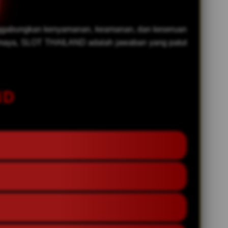
nggabungkan kenyamanan, keamanan, dan keseruan
ia maya, SLOT THAILAND adalah jawaban yang patut
ND
berkat pelayanan cepat, transaksi mudah, dan
 memperbarui daftar permainan dengan RTP