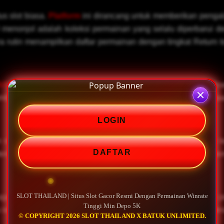
us slot biasa.
Platform
ini dirancang untuk memberikan pengala
onjol adalah koleksi permainan yang selalu diperbarui den
a rutin menampilkan daftar permainan dengan tingkat Return t
AND
sebagai situs No1 di Indonesia adalah kemudahan aks
ayaran lokal yang familiar, sehingga pemain tidak perlu kha
LOGIN
sistem enkripsi mutakhir untuk melindungi data pribadi dan 
DAFTAR
nternasional, SLOT THAILAND memastikan setiap putaran per
SLOT THAILAND | Situs Slot Gacor Resmi Dengan Permainan Winrate
ga membangun ekosistem komunitas yang sehat. Layanan p
Tinggi Min Depo 5K
a sosial. Pendekatan personal inilah yang membuat pemain mer
© COPYRIGHT 2026 SLOT THAILAND X BATUK UNLIMITED.