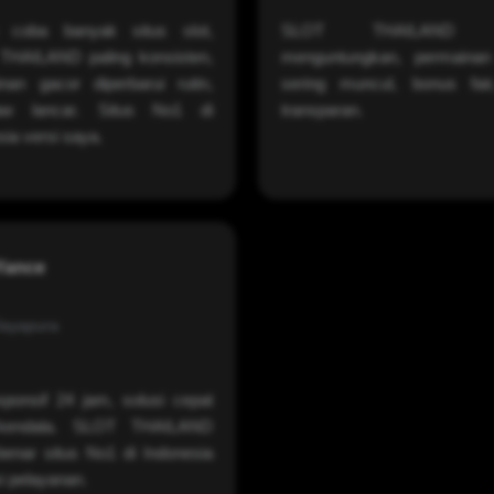
 coba banyak situs slot,
SLOT THAILAND pa
THAILAND paling konsisten,
menguntungkan, permainan
nan gacor diperbarui rutin,
sering muncul, bonus fai
raw lancar. Situs No1 di
transparan.
sia versi saya.
Yance
Jayapura
ponsif 24 jam, solusi cepat
kendala. SLOT THAILAND
benar situs No1 di Indonesia
si pelayanan.