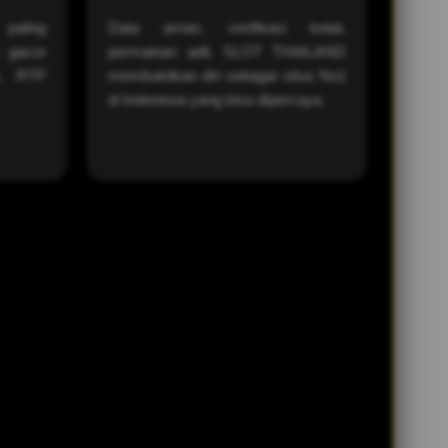
ling
Data aman, verifikasi ketat,
 gacor
permainan adil. SLOT THAILAND
r, RTP
membuktikan diri sebagai situs No1
di Indonesia yang bisa dipercaya.