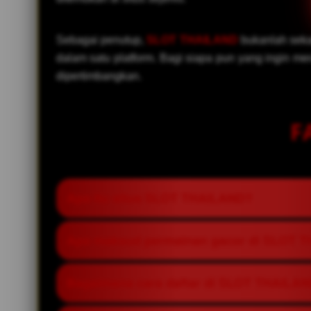
Sebagai penutup,
SLOT THAILAND
bukanlah sek
dalam satu platform. Bagi siapa pun yang ingin 
dipertimbangkan.
F
Apa itu situs SLOT THAILAND?
SLOT THAILAND
adalah situs slot terpercaya
Apa maksud permainan gacor di SLOT 
koleksi permainan lengkap.
Permainan gacor berarti
slot yang sedang
Bagaimana cara daftar di SLOT THAILA
tertinggi agar pemain tahu slot mana yang sed